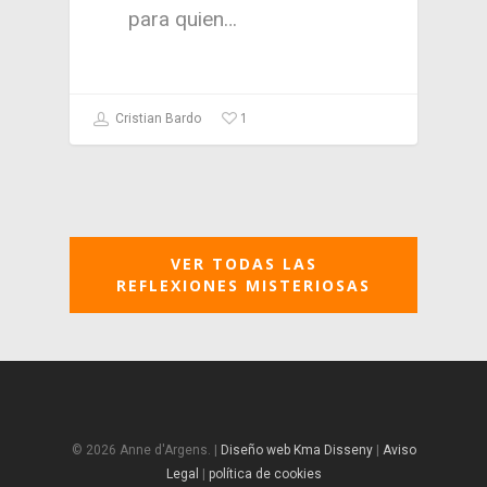
para quien…
1
Cristian Bardo
VER TODAS LAS
REFLEXIONES MISTERIOSAS
© 2026 Anne d'Argens. |
Diseño web Kma Disseny
|
Aviso
Legal
|
política de cookies