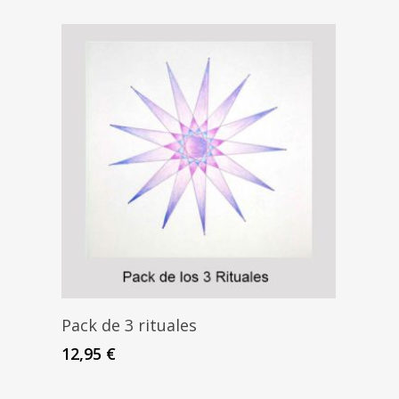
Pack de 3 rituales
Ritu
jueg
12,95
€
5,95